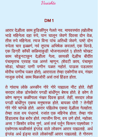
Vasishta
DM 1
आरार देल्हीला काम हुडिकींगून गेलते नव. मायवरमांत (खोलीच
भाडे महिनेला दहा रुपे, पान घालून जेवणे दिवसा दोन वेळ,
तीस रुपे महिनेला. त्यज विना पांच अतिथी जेवणे. पाष्टे दोन
रुपेला चार इळ्ळग॑, नव॑ तूपाच अभिषेक करलत॑, एक धिरडे,
एक डिग्री कॉफी कळियाकुडी भोजनालयांत॑ !) होतते चोखट
काम सोडूनटाकून देल्हीला गेला, कायकी देल्हीच बीदींत
पंचामृताच प्रवाह पळ अस्त॑ म्हणून. (शेवटी काय, पंचामृत
सोडा, चोखट पाणी पणीन पळत नहोत॑. पाऊस पडलतर
मोरीच पाणीच पळत होत॑). आराराला तेम्हा एकोणीस वय, नंखर
नाजूक वयेच॑. काम मिळजोरी अस॑ तस॑ हिंडत होता.
ते गांवाच लोके अस्कीन गोरे गोरे पाह्याला नीट होते. तेहीं
सरदार लोक डोस्केव॑र पगडी बांधींगून बेषच होते. हे कोण ते
कोण म्हणून कळींगाला नंखर दिवस झाल॑. तेहीं, सरदार लोक
पगडी बांधींगून एकच मनुषास्क होते. बायका पोरी ? तेनीहीं
गोरे गोरे चांगळे होते. आरार पह्यिलेच एकदा देल्हीला गेलहोता.
तेम्हा तला वय पंध्राच॑. रजांत एक महिनेच होता. तेम्हा गांव
हिंडालाच वेळ बरोर होत॑. त्याजीन विना, वय उणे होत॑, नहोका.
अत्ता ? किशोर वयेच गुण॑, अस॑ तस॑ पर्तून फिरून पाह्तोका ?
एकोणास-चाळीसांत॑ इंग्लंड वाले लोकान आरार पाह्यलाहे. अर्ध
इंग्लंड अर्ध इंड्या वाले लोकांनहीं आरार पाह्यलाहे. ते गोरपण