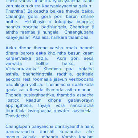
Thera varsha thae kaaryaalayaantha kaam
karuntakun dusra kaaryaalayaantha gela rr.
Theththa? Baikaacha baikaa thevda baika.
Chaangla gora gora pori barun dhane
hothe. Heththayin rr lokapriya hungela,
naanva poortha badhlungela, Chandran ji
aththa raamaa ji hungela. Chaanglupana
kaaye jaala? Asa asa, nankara thaambaa.
Aeka dhone theene varsha rraala baarah
dhana barora aeka kholintha basun kaam
karaanvaska padla. Akra pori, aeka
varaada holthe baiko, rr!
Vichaaraavanka! Khemma paa bolatha
asthila, baandhingthila, radthila, gatkaala
aekdha rest roomaala jaavun veshboosha
badhlingun yethila. Themmacha rraala kalla
gaala kasa thevda thambda astha manun.
Thonda pusingthaathka, thambda asaacha
lipstick kaadun dhone gaalavorayin
appingtheela, thyaja vora nankaracha
thondaala lavingaacha powder laavtheela.
Thevdacha!
Changlupan paayaacha dhrishyaantha nahi,
paanaaraacha dhrishti konaantha ahe
manun kalaala udhanda Varsha kaalam