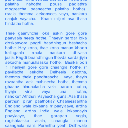
palatha nahotha, pousa padlathra
mogreecha paaneecha palatha hotha).
rraala themma aekonvees vaya, nankara
naajuk vayacha. Kaam miljori asa thasa
hindatha hotha.
Thae gaanvncha loka askin gore gore
paayaala neeta hothe. Thaeyin sardar loka
doskaavora pagdi baadhingun beshacha
hothe. Hey kona, thae kona manun khoon
kalingaala rraala nankara dhivasa
jaala. Pagdi baandhingun thevda sardarjiyin
aekacha manushaaska hothe. Baaika pori
? Theniyin gore gore chaangla hothe. rr
payillacha aekdha Delheela gelotha,
themma thela pandhraacha vaya, theyin
razaantha aek mahinecha hotha, themma
ghaanv hindaalacha vela barora hotha,
thyaja vina vaya una hotha,
nahoka? Aththa? Vayaacha guna. Asa thasa
parthun, pirun paathoka? Chaaleesaantha
England wale lokaana rr paaylaaye, ardha
England ardha India wale lokaanayin
paaylaaye, thae gorapan vegla,
rogishtaaska asala, chaangla manun
saangaala nahi. Paranthu yeah Delhiwale