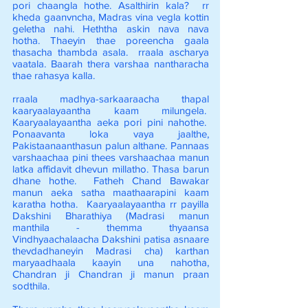
pori chaangla hothe. Asalthirin kala? rr
kheda gaanvncha, Madras vina vegla kottin
geletha nahi. Heththa askin nava nava
hotha. Thaeyin thae poreencha gaala
thasacha thambda asala. rraala ascharya
vaatala. Baarah thera varshaa nantharacha
thae rahasya kalla.
rraala madhya-sarkaaraacha thapal
kaaryaalayaantha kaam milungela.
Kaaryaalayaantha aeka pori pini nahothe.
Ponaavanta loka vaya jaalthe,
Pakistaanaanthasun palun althane. Pannaas
varshaachaa pini thees varshaachaa manun
latka affidavit dhevun millatho. Thasa barun
dhane hothe. Fatheh Chand Bawakar
manun aeka satha maathaarapini kaam
karatha hotha. Kaaryaalayaantha rr payilla
Dakshini Bharathiya (Madrasi manun
manthila - themma thyaansa
Vindhyaachalaacha Dakshini patisa asnaare
thevdadhaneyin Madrasi cha) karthan
maryaadhaala kaayin una nahotha,
Chandran ji Chandran ji manun praan
sodthila.