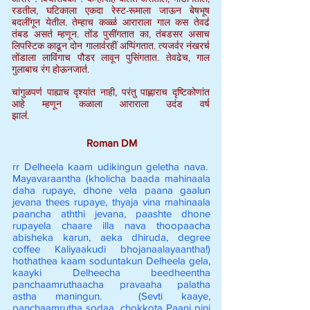
रडतील, घटिकाला एकदा रेस्ट-रूमाला जाऊन बेषभूष
बदलींगून येतील. तेम्हाच कळ्ळ॑ आराराला गाल कस तेवढ॑
तंबड असत॑ म्हणून. तोंड पुसींगतात का, तंबडसर असाच
लिपस्टिक काढून दोन गालाव॑रहीं अप्पिंगतात. त्यजव॑र नंखरच॑
तोंडाला लाविंगाच पौडर लावून पुसिंगतात. तेवढेच, गाल
गुलाबाच रंग होऊनजात॑.
चांगुळपण॑ पाह्याच दृश्यांत नाही, परंतु पाह्णाराच दृष्टिकोणांत
आहे म्हणून कळाला आराराला उदंड वर्ष
झाल॑.
Roman DM
rr Delheela kaam udikingun geletha nava.
Mayavaraantha (kholicha baada mahinaala
daha rupaye, dhone vela paana gaalun
jevana thees rupaye, thyaja vina mahinaala
paancha aththi jevana, paashte dhone
rupayela chaare illa nava thoopaacha
abisheka karun, aeka dhiruda, degree
coffee Kaliyaakudi bhojanaalayaantha!)
hothathea kaam soduntakun Delheela gela,
kaayki Delheecha beedheentha
panchaamruthaacha pravaaha palatha
astha maningun. (Sevti kaaye,
panchaamrutha sodaa, chokkota Paani pini