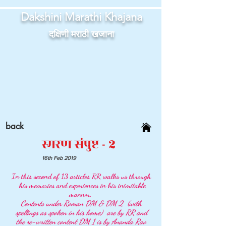
Dakshini Marathi Khajana
दक्षिणी मराठी खजाना
back
स्मरण संपुष्ट - 2
16th Feb 2019
In this second of 13 articles RR walks us through
his memories and experiences in his inimitable
manner.
Contents under Roman DM & DM 2 (with
spellings as spoken in his home) are by RR and
the re-written content DM 1 is by Ananda Rao