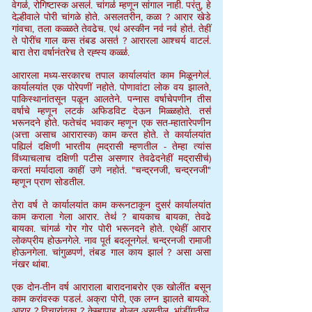
वेगळ॑, रोगिष्टास्क असल॑. चांगळ॑ म्हणून सांगाल नाही. परंतु, हे
देल्हीवाले पोरी चांगळे होते. असलतरीन, कळा ? आरार खेडे
गांवचा, तला कळ्ळते तेवढेच. एथ॑ अस्कीन नव॑ नव॑ होत॑. तेहीं
ते पोरींच गाल कस तंबड असत॑ ? आरारला आश्चर्य वाटल॑.
बारा तेरा वर्षानंतरेच ते रह्स्य कळ्ळ॑.
आरारला मध्य-सरकारच तपाल कार्यालयांत काम मिळूनगेल॑.
कार्यालयांत एक पोरेपणीं नहोते. पोणावांटा लोक वय झालते,
पाकिस्थानांतसून पळून आलतेने. पन्नास वर्षाचेपणीन तीस
वर्षाचे म्हणून लटक॑ अफिडविट देऊन मिळ्ळहोते. तस॑
भरूनदने होते. फतेचंद भवाकर म्हणून एक सत-म्हातारेपणीन
(अत्ता असाच आरारास्क) काम करत होते. ते कार्यालयांत
पह्यिल॑ दक्षिणी भारतीय (मद्रासी म्हणतील - तेम्हा त्यांस
विंध्याचलाच दक्षिणी पटीस असणार तेवढेदनेहीं मद्रासीच॑)
करतां मर्यादाला काहीं उणे नहोत॑. "चन्द्रनजी, चन्द्रनजी"
म्हणून प्राण सोडतील.
तेरा वर्ष ते कार्यालयांत काम करूनटाकून दुसर॑ कार्यालयांत
काम कराला गेला आरार. तेथ॑ ? बायकाच बायका, तेवढे
बायका. चांगळ॑ गोर गोर पोरी भरूनदने होते. एथेहीं आरार
लोकप्रीय होऊनगेले. नाव पूर्त बदलूनगेल॑. चन्द्रनजी रामाजी
होऊनगेला. चांगुळपण॑, तंबड गाल काय झाल॑ ? असा असा
नंखर थांबा.
एक दोन-तीन वर्ष आराराला बारादनाबरोर एक खोलींत बसून
काम करांवस्क पडल॑. अक्रा पोरी, एक लग्न झालते बायको.
आरार ? विचारांवका ? केम्हापाह बोलत असतील, भांडींगतील,