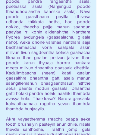
poode, pandra rangaantha asala,
peetaaska asala (Nanjangud poode
thaandhoolaacha kaneska asala). Nava
poode gaasthaana payilla dhivasa
udhanda thikkata hotha, hae poode
nokko, thaecha pajje manun saangun
paaylaa rr, konin aiklenahitha. Nanthara
Pyorea avdungela (gaasaalacha, gilaala
naho). Aeka dhone varshaa nanthara aaja
badhaamaacha vorla saalpata askin
milivun tivun sagdeentha kolasa gaalaacha
tikaana thae gaalun petivun jalivun thae
poode karun thyaaja borora nankara
meeta milivun dhaantha gaasaala dhethila.
Kadulimbaacha (neem) kaati gaalun
gaasalthra dhaantha gatti asala manun
saangitlemanun bhaagaanthasun niththe
aeka paanta modun gaasala. Dhaantha
gatti holaki pandra holaki naahiki thambda
avasya hola. Thae kasa? Barora gaasaala
kalnaathaamala ragatha yevun thambda
thambda hunjaayila.
Akra vayaathemma rraacha baapa aeka
tooth brushaiyin pasteyin anun dhile. rraala
thevda santhosha, raathri jompi gela
naahi, dusara dhivasa dushthepaari (saade