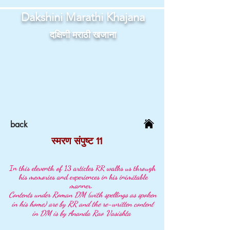
Dakshini Marathi Khajana
दक्षिणी मराठी खजाना
back
स्मरण संपुष्ट 11
In this eleventh of 13 articles RR walks us through
his memories and experiences in his inimitable
manner.
Contents under Roman DM (with spellings as spoken
in his home) are by RR and the re-written content
in DM is by Ananda Rao Vasishta