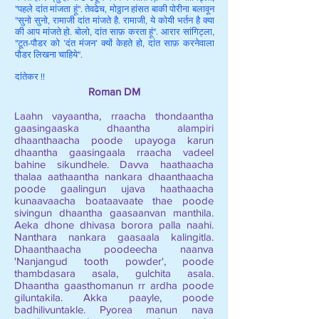
"पहले दांत मांजता हूं". तेवढेच, मोठ्ठान हांसत बाकी पोरीना बलावून
"सुनो सुनो, रामाजी दांत मांजते है. रामाजी, ये कोयी भर्तन है क्या
की आप मांजते हो. बोलो, दांत साफ़ करता हूं". आरार सांगिट्ला,
"टूत-पौडर को ’दंत मंजन’ क्यों केहते हो, दांत साफ़ करनेवाला
पौडर लिखना चाहिये".
दांतेकर !!
Roman DM
Laahn vayaantha, rraacha thondaantha
gaasingaaska dhaantha alampiri
dhaanthaacha poode upayoga karun
dhaantha gaasingaala rraacha vadeel
bahine sikundhele. Davva haathaacha
thalaa aathaantha nankara dhaanthaacha
poode gaalingun ujava haathaacha
kunaavaacha boataavaate thae poode
sivingun dhaantha gaasaanvan manthila.
Aeka dhone dhivasa borora palla naahi.
Nanthara nankara gaasaala kalingitla.
Dhaanthaacha poodeecha naanva
'Nanjangud tooth powder', poode
thambdasara asala, gulchita asala.
Dhaantha gaasthomanun rr ardha poode
giluntakila. Akka paayle, poode
badhilivuntakle. Pyorea manun nava