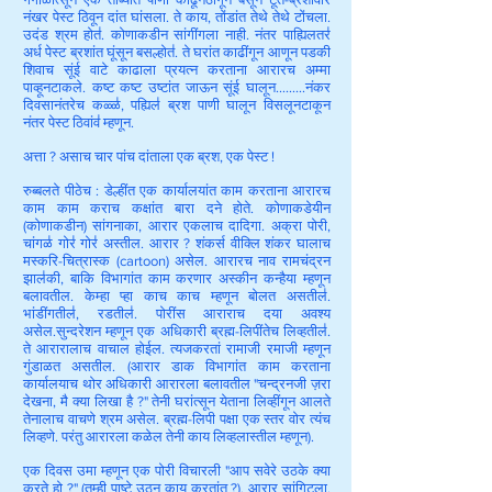
नंखर पेस्ट ठिवून दांत घांसला. ते काय, तोंडांत तेथे तेथे टोंचला.
उदंड श्रम होत॑. कोणाकडीन सांगींगला नाही. नंतर पाह्यिलतर॑
अर्ध पेस्ट ब्रशांत घूंसून बसल्होत॑. ते घरांत काढींगून आणून पडकी
शिवाच सूंई वाटे काढाला प्रयत्न करताना आरारच अम्मा
पाव्हूनटाकले. कष्ट कष्ट उष्टांत जाऊन सूंई घालून.........नंकर
दिवसानंतरेच कळ्ळ॑, पह्यिल॑ ब्रश पाणी घालून विसलूनटाकून
नंतर पेस्ट ठिवांव॑ म्हणून.
अत्ता ? असाच चार पांच दांताला एक ब्रश, एक पेस्ट !
रुब्बलते पीठेच : डेल्हींत एक कार्यालयांत काम करताना आरारच
काम काम कराच कक्षांत बारा दने होते. कोणाकडेयीन
(कोणाकडीन) सांगनाका, आरार एकलाच दादिगा. अक्रा पोरी,
चांगळ॑ गोर॑ गोर॑ अस्तील. आरार ? शंकर्स वीक्लि शंकर घालाच
मस्करि-चित्रास्क (cartoon) असेल. आरारच नाव रामचंद्रन
झाल॑की, बाकि विभागांत काम करणार अस्कीन कन्हैया म्हणून
बलावतील. केम्हा प्हा काच काच म्हणून बोलत असतील॑.
भांडींगतील॑, रडतील॑. पोरींस आराराच दया अवश्य
असेल.सुन्दरेशन म्हणून एक अधिकारी ब्रह्म-लिपींतेच लिव्हतील॑.
ते आरारालाच वाचाल होईल. त्यजकरतां रामाजी रमाजी म्हणून
गुंडाळत असतील. (आरार डाक विभागांत काम करताना
कार्यालयाच थोर अधिकारी आरारला बलावतील "चन्द्रनजी ज़रा
देखना, मै क्या लिखा है ?" तेनी घरांत्सून येताना लिव्हींगून आलते
तेनालाच वाचणे श्रम असेल. ब्रह्म-लिपी पक्षा एक स्तर वोर त्यंच
लिव्हणे. परंतु आरारला कळेल तेनी काय लिव्हलास्तील म्हणून).
एक दिवस उमा म्हणून एक पोरी विचारली "आप सवेरे उठके क्या
करते हो ?" (तुम्ही पाष्टे उठून काय करतांत ?). आरार सांगिट्ला,