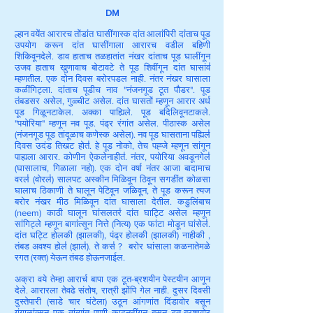
DM
ल्हान वयेंत आरारच तोंडांत घासींगास्क दांत आलांपिरी दांताच पूड
उपयोग करून दांत घासींगाला आरारच वडील बहिणी
शिकिवूनदेले. डाव हाताच तळहातांत नंखर दांताच पूड घालींगून
उजव हाताच खुणावाच बोटावटे ते पूड शिवींगून दांत घासांव॑
म्हणतील. एक दोन दिवस बरोरपडल नाही. नंतर नंखर घासाला
कळींगिट्ला. दांताच पूडीच नाव "नंजनगूड टूत पौडर". पूड
तंबडसर असेल, गुळ्चीट असेल. दांत घासतों म्हणून आरार अर्ध
पूड गिळूनटाकेल. अक्का पाह्यिले. पूड बदिलिवूनटाकले.
"पयोरिया" म्हणून नव पूड. पंढ्र रंगांत असेल. पीठास्क असेल
(नंजनगूड पूड तांदूळाच कणेस्क असेल). नव पूड घासताना पह्यिल॑
दिवस उदंड तिखट होत॑. हे पूड नोको, तेच पह्जे म्हणून सांगून
पाह्यला आरार. कोणीन ऐकलेनाहीत॑. नंतर, पयोरिया अवडूनगेल॑
(घासालाच, गिळाला नहो). एक दोन वर्षा नंतर आजा बादामाच
वरल॑ (वोरल॑) सालपट अस्कीन मिळिवून ठिवून सगडींत कोळसा
घालाच ठिकाणी ते घालून पेटिवून जळिवून, ते पूड करून त्यज
बरोर नंखर मीठ मिळिवून दांत घासाला देतील. कडुलिंबाच
(neem) काठी घालून घांसलतर॑ दांत घाट्टि असेल म्हणून
सांगिट्ले म्हणून बागांत्सून नित्ते (नित्य) एक फांटा मोडून घांसेल॑.
दांत घट्टि होलकी (झालकी), पंढ्र होलकी (झालकी) नाहीकी ,
तंबड अवश्य होल॑ (झाल॑). ते कस॑ ? बरोर घांसाला कळनातेमळे
रगत (रक्त) येऊन तंबड होऊनजाईल.
अक्रा वये तेम्हा आरार्च बापा एक टूत-ब्रशयीन पेस्टयीन आणून
देले. आरारला तेवढे संतोष, रात्री झोंपि गेल नाही. दुसर दिवसी
दुस्तेपारी (साडे चार घंटेला) उठून आंगणांत दिंडावोर बसून
गंगाळांत्सून एक तांब्यांत पाणी काढूनठींगून बसून टूत-ब्रशावोर