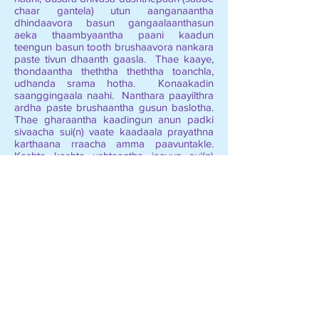
chaar gantela) utun aanganaantha
dhindaavora basun gangaalaanthasun
aeka thaambyaantha paani kaadun
teengun basun tooth brushaavora nankara
paste tivun dhaanth gaasla. Thae kaaye,
thondaantha theththa theththa toanchla,
udhanda srama hotha. Konaakadin
saanggingaala naahi. Nanthara paayilthra
ardha paste brushaantha gusun baslotha.
Thae gharaantha kaadingun anun padki
sivaacha sui(n) vaate kaadaala prayathna
karthaana rraacha amma paavuntakle.
Kashta kashta ushtaantha jaavun sui(n)
gaalun..... . Nankara dhivasaa nantharacha
kalla payilla brush paani gaalun
visuluntakun nanthara paste tivaanvan
manun.
Aththa ? Asaach chaar paancha
dhaanthaala aeka brusha, aeka paesta!
Rubbalthe peeta: Delheentha aeka
kaaryaalayaantha kaam karthaana rraacha
kaam karaacha kakshaantha baarah
dhane hothe. Konaakadin saangnuka, rr
aeklaacha dhaadhiga, akra pori, chaangla,