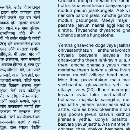
Chokkot thoopa thelaantha karla
hotha. Ghanvanthasun baayaara jaa
मरूनगेले. उदंड दिवसांतसून
modun padun jaankungela. Aek ve
ा द्याला बाहेर जायाला झाल॑
nankara barora jaala. Amcha garcha
करेईं उजले. एक वार नंतर॑
modun padungela. Meeyi maja a
माकडे दोन म्हातारे मरलते,
paashte jaavun naaral aggi kadi
तां आले. मझ॑ मामा मुन्सिफ
alnitha. Thyaancha thyaancha gha
ामणियम) होते. मी ते
udhanda srama hungelotha.
 "ये वर्षांत गांवांत ये पतोरी
(20)
दने मरूनगेलेत॑ (मरून
Yentha ghaavche doga vaya jaalt
 एवढ॑ लोके मरतात" म्हणीन.
dhivasaanthasun anthunaavorach
ंगिट्ले, मी ल्हान पोर की
dhyaala baayaara jaayaala ho
 एक असताना, मरण म्हणाचईं
ghaavaantha theen lenkrayin ujla. 
र असाला होयना. तू आज पूरा
theni amcha gharaala yevun ma
 जीर्णाला येते, उद्या पाष्टे
marlathe theen lenkra ujalthe livun
mama munsif (village head man,
ऊनजाते. अस॑ नित्य होत॑. एक
Mee thae paavuntakun maja mama
आलनाही म्हणजे, पहिले श्रम
varshaantha ghavaantha yeh pat
पोटांत ठिकाण असना. तुला
ujlaaye, vees (20) dhane marungel
ोका, तेनी खांब फोडींगून
kasaala evda loka marthaatha'
ं पोट फाटींगून येऊनजाईल॑.
bolnaara, majakada saangitle, m
ढ॑दनीं असले म्हणजे, भूभार
paainatha 'janana manu aeka ast
रोर कराकरतां मरणेईं होत
astha, koni ae bhoolokaantha niran
लका ?" म्हणट्ले. तेम्हा
aaje pooraa jevun kaavun karthos
ों. नंतर॑ वय वेघतां-वेघतां
jiranaala yetha, udhya paashte
ंकर॑-बाळांच मरण॑ ? अम्ही
baayara yevunjaatha. Asa niththe 
ूळ॑, दाळ घ्याला पंक्तींत
dhivasa thae chakka baayaara al