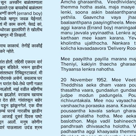
Amcha gharaantha, Veedhividang
, सून अस्कीन बाळंतपणाला
themma hotha asala, maja maaye 
े झालते एक बायकोच॑ बाळंतपण
lenki, soona askin baalaanthpan
अग्गीं करणे
(errand boy)
yethila. Gaavncha vaya jha
सोवळे म्हणून जवळ येईनात॑.
baalaanthpana paayingtheela. Meec
तां मी काम करणे. येवढ॑ कां,
aggi karana (Errand boy) maningaak
 थोरळा झालांपिरी ते खोलीच
manu javvala yeyinaatha. Lenkra a
्हणून मी लिव्हलों.
karthaan mee kaam karana. Ye
kholintha ujalthocha. Nankara t
माच काकाच॑. तेनीईं काकीईं
kolicha kavaadaavora 'Delivery Ro
रे न्होते.
Mee paayiltha payilla marana m
ंत होतों. तद्दिसी एकदम वार॑
Theniyi, kakiyin thaecha gharaa
डाळून बडिवेले. भरून झाडीन
Thyaansa lenkra nahotha.
 संततधार रिचिवूनटाकल॑. मी
ाच पोरास्क॑ असेन॑. कवलाच घर
20 November 1952. Mee Veethi
 घरांत येथे-तेथे पाणी गळत
Theddhisa aeka dham vaara pou
सल्होतों. मझ॑ वडील बहिणीच
thasaltha vaara, gundaalun gundaa
च झाल्होत॑. वराडाच खायाच
judpe modun padungela. Pous
ा देत होते. गांवांतसून बाहेर
richivuntakala. Mee nou vayaach
पडून झांकूनगेल॑. एक वीस
varshaacha poraaska asana. Kavala
pousaantha kavala sarkun ghara
अम्च॑ घरच॑ नारळीच झाडीन
paani ghalatha hotha. Mee aeka
 आजाईं दुसर॑ दिवस पाष्टे
baslothon. Maja vadil bahineec
ून आलों. मनुष कोणीन
pandhraah dhivasacha holotha. 
ं वार॑ पाऊसाला उदंड श्रम
padhaartha aggi khaayaala themm