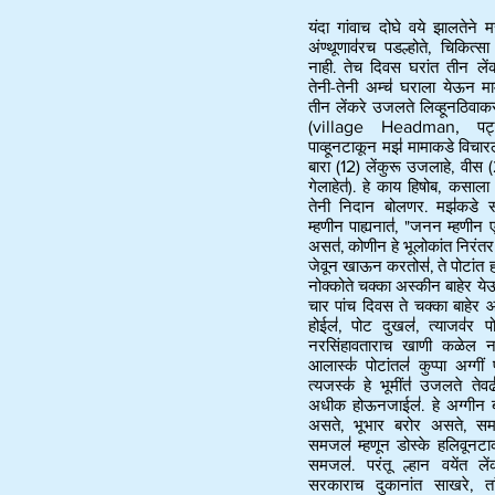
यंदा गांवाच दोघे वये झालतेने 
अंण्थूणाव॑रच पडल्होते, चिकित्स
नाही. तेच दिवस घरांत तीन लें
तेनी-तेनी अम्च॑ घराला येऊन मा
तीन लेंकरे उजलते लिव्हूनठिवाकर
(village Headman,
पट्ट
पाव्हूनटाकून मझ॑ मामाकडे विचारलों,
बारा
(12)
लेंकुरू उजलाहे, वीस
गेलाहेत॑). हे काय हिषोब, कसाला
तेनी निदान बोलणर. मझ॑कडे सा
म्हणीन पाह्यनात॑, "जनन म्हणीन
असत॑, कोणीन हे भूलोकांत निरंत
जेवून खाऊन करतोस॑, ते पोटांत हळ्ळु
नोक्कोते चक्का अस्कीन बाहेर ये
चार पांच दिवस ते चक्का बाहेर 
होईल॑, पोट दुखल॑, त्याजव॑र 
नरसिंहावताराच खाणी कळेल नह
आलास्क॑ पोटांतल॑ कुप्पा अग्गी
त्यजस्क॑ हे भूमींत॑ उजलते तेव
अधीक होऊनजाईल॑. हे अग्गीन ब
असते, भूभार बरोर असते, समज
समजल॑ म्हणून डोस्के हलिवूनटाकल
समजल॑. परंतू ल्हान वयेंत ले
सरकाराच दुकानांत साखरे, तांद