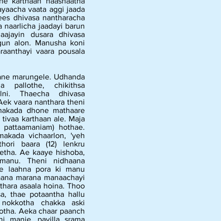
the karthaan naasnaatha
yaacha vaata aggi jaada
es dhivasa nantharacha
 naarlicha jaadayi barun
ajayin dusara dhivasa
ngun alon. Manusha koni
raanthayi vaara pousala
hane marungele. Udhanda
a pallothe, chikithsa
lni. Thaecha dhivasa
Aek vaara nanthara theni
makada dhone mathaare
 tivaa karthaan ale. Maja
 pattaamaniam) hothae.
kada vichaarlon, 'yeh
hori baara (12) lenkru
etha. Ae kaaye hishoba,
 manu. Theni nidhaana
ee laahna pora ki manu
haana marana manaachayi
thara asaala hoina. Thoo
a, thae potaantha hallu
 nokkotha chakka aski
hotha. Aeka chaar paanch
ni manje, payilla srama