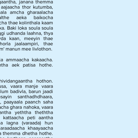
aantha, janana themma
aajaacha thor kutumba,
aala amcha gharaalacha
althe aeka baikocha
ha thae kolinthala kaam
a. Baki loka soula soula
ggi udhanda laahna, thya
vda kaan, meeyin thae
horla jaalaampiri, thae
om' manun mee livlothon.
aja ammaacha kakaacha.
ntha aek patisa hothe.
vidangaantha hothon.
sa, vaara manje vaara
lum badivla, barun jaadi
ayin santhadhdhaara,
a, paayaala paanch saha
acha ghara nahoka, vaara
antha yeththa theththa
 kattaacha peti aantha
ha lagna (varaada) hun
Varaadaacha khaayaacha
a themma dhetha hothe.