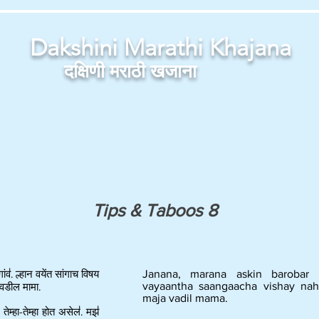
Dakshini Marathi Khajana
दक्षिणी मराठी खजाना
Tips & Taboos 8
॑. ल्हान वयेंत सांगाच विषय
Janana, marana askin barobar 
vayaantha saangaacha vishay naho 
 वडील मामा.
maja vadil mama.
तेम्हा-तेम्हा होत असेल॑. मझ॑