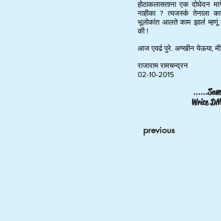
होठाकलासताना एक दोघेदन मागे
नाहीका ? त्यजस्क॑ तेनाला क
भूलोकांत आलते काम झाल॑ म्हणूं
की !
आज एवढ॑ पुरे. अण्खीन येऊया, मी
राजाराम रामचन्द्रन
02-10-2015
......
Sav
Write D
previous