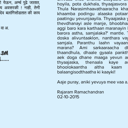
 येऊन, अम्च॑ पुढे जातात,
hoyila, pota dukhala, thyaajasvora
ाय अवसरकी ! नाही, तेनी
Thula Narasimhaavathaaracha kha
 देव बलांगिसोडतात की काय
khaamba podingu alaaska potaan
paatingu yevunjaayila. Thyaajaska
thevdhanayi asle manje, bhoobhaa
 वा अ.
aggi baro kara karthaan maranayin
barora astha, samjalaka?' mantl
doska alivuntaaklon, nanthara v
samjala. Paranthu laahn vayaan
marana? Ami sarkaaraacha dh
thaandhula, dhaale gyaala pankth
e DM
aek doga dhane maaga yevun amc
M
......
thyaajaska, thenaala kaye av
bhoolokaantha altha kaam
balaangisodthaatha ki kaayki!
Aaje puray, aniki yevuya mee vaa a
Rajaram Ramachandran
02-10-2015