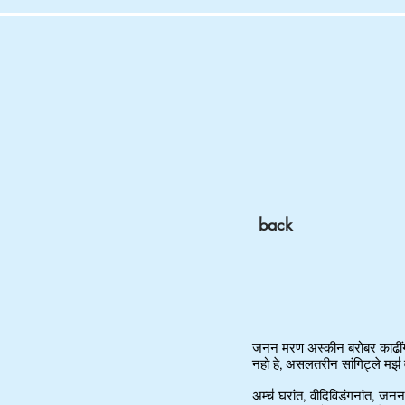
back
जनन मरण अस्कीन बरोबर काढींगांव
नहो हे, असलतरीन सांगिट्ले मझ॑
अम्च॑ घरांत, वीदिविडंगनांत, जनन 