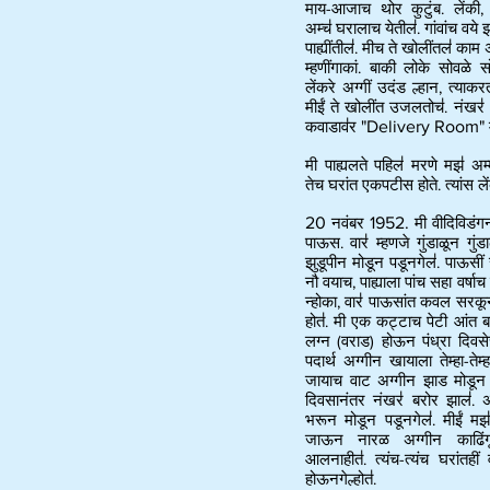
माय-आजाच थोर कुटुंब. लेंकी
अम्च॑ घरालाच येतील॑. गांवांच वय
पाह्यींतील॑. मीच ते खोलींतल॑ काम 
म्हणींगाकां. बाकी लोके सोवळे 
लेंकरे अग्गीं उदंड ल्हान, त्याकर
मीईं ते खोलींत उजलतोच॑. नंखर॑
कवाडाव॑र
"Delivery Room"
म
मी पाह्यलते पहिल॑ मरणे मझ॑ अम्
तेच घरांत एकपटीस होते. त्यांस लेंक
20
नवंबर
1952.
मी वीदिविडंगना
पाऊस. वार॑ म्हणजे गुंडाळून गुं
झुडूपीन मोडून पडूनगेल॑. पाऊसीं
नौ वयाच, पाह्याला पांच सहा वर्ष
न्होका, वार॑ पाऊसांत कवल सरकून
होत॑. मी एक कट्टाच पेटी आंत ब
लग्न (वराड) होऊन पंध्रा दिवसे
पदार्थ अग्गीन खायाला तेम्हा-तेम्ह
जायाच वाट अग्गीन झाड मोडून 
दिवसानंतर नंखर॑ बरोर झाल॑. 
भरून मोडून पडूनगेल॑. मीईं मझ॑
जाऊन नारळ अग्गीन काढिंग
आलनाहीत॑. त्यंच-त्यंच घरांतही
होऊनगेल्होत॑.