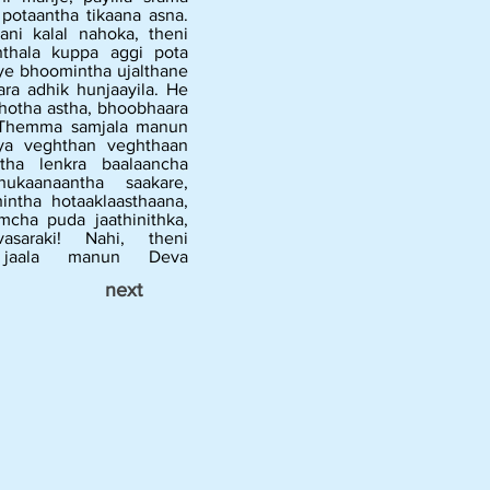
 potaantha tikaana asna.
ani kalal nahoka, theni
thala kuppa aggi pota
 ye bhoomintha ujalthane
ra adhik hunjaayila. He
 hotha astha, bhoobhaara
e. Themma samjala manun
aya veghthan veghthaan
tha lenkra baalaancha
ukaanaantha saakare,
intha hotaaklaasthaana,
ha puda jaathinithka,
asaraki! Nahi, theni
 jaala manun Deva
next
.