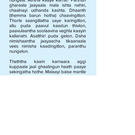
gharaala jaayaala mala ishta nahin,
chaalnayi udhanda kashta. Dhaanth
(themma barun hotha) chaavingitlon.
Thorle saangitlatha saye karingitlon,
allu puda paavul kaadun thivlon,
paavulaantha soolaavina veghla kaayin
kallanahi. Asalthiri puda gelon. Daha
nimishaantha jaayaacha tikaanaala
vees nimisha kaadingitlon, paranthu
nungelon.
Theththa kaam karnaara aggi
kuppaala jaal ghaalingun haath paaye
sekingatha hothe. Malaayi baise mantle
(manun maningitlon, mala Hindi
kalnaaki, yevun pandhrah dhivasacha
ki jaala hotha). Meeyi baslon, haath
paaye sekingitlon. Paramaanandha
hotha. Nanthara naanva livun token
gevingu (geingu) yevungelon. Yelaacha
veda dhairya, (Tamizhaantha asattu
dhairyam)manun manthila.
Asa kevdaki kaarya, aek dhoneentha
meesaantha maathi laavla nahi
maningitloye.