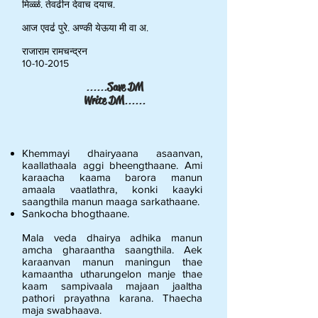
मिळ्ळ॑. तेवढीन देवाच दयाच.
आज एवढ॑ पुरे. अण्की येऊया मी वा अ.
राजाराम रामचन्द्रन
10-10-2015
......
Save DM
Write DM
......
Khemmayi dhairyaana asaanvan,
kaallathaala aggi bheengthaane. Ami
karaacha kaama barora manun
amaala vaatlathra, konki kaayki
saangthila manun maaga sarkathaane.
Sankocha bhogthaane.
Mala veda dhairya adhika manun
amcha gharaantha saangthila. Aek
karaanvan manun maningun thae
kamaantha utharungelon manje thae
kaam sampivaala majaan jaaltha
pathori prayathna karana. Thaecha
maja swabhaava.