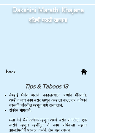
Dakshini Marathi Khajana
दक्षिणी मराठी खजाना
back
Tips & Taboos 13
केम्हाईं धैरांत असांव॑. काढलत्याला अग्गीन भींगताने.
अम्ही कराच काम बरोर म्हणून अम्हाला वाटलतर॑, कोण्की
कायकी सांगतील म्हणून मागे सरकताने.
संकोच भोगताने.
मला वेड॑ धैर्य अधीक म्हणून अम्च॑ घरांत सांगतील॑. एक
करांव॑ म्हणून म्हणींगून ते काम संपिवाला मझान
झालतेपतोरी प्रयत्न करांव॑. तेच मझ॑ स्वभाव.