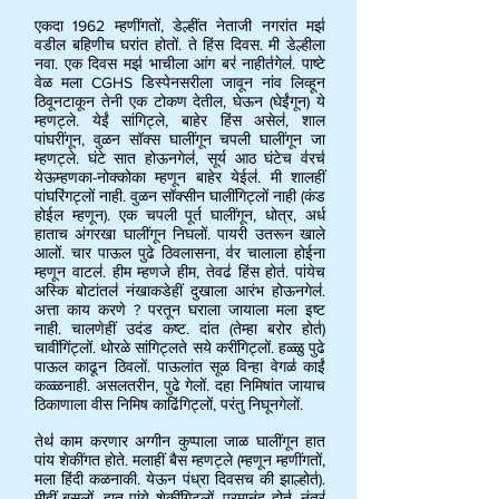
एकदा 1962 म्हणींगतों, डेल्हींत नेताजी नगरांत मझ॑
वडील बहिणीच घरांत होतों. ते हिंस दिवस. मी डेल्हीला
नवा. एक दिवस मझ॑ भाचीला आंग बर॑ नाहीत॑गेल॑. पाष्टे
वेळ मला CGHS डिस्पेनसरीला जावून नांव लिव्हून
ठिवूनटाकून तेनी एक टोकण देतील, घेऊन (घेईंगून) ये
म्हणट्ले. येईं सांगिट्ले, बाहेर हिंस असेल॑, शाल
पांघरींगून, वुळन सॉक्स घालींगून चपली घालींगून जा
म्हणट्ले. घंटे सात होऊनगेल॑, सूर्य आठ घंटेच व॑रच॑
येऊम्हणका-नोक्कोका म्हणून बाहेर येईल॑. मी शालहीं
पांघरिंगट्लों नाही. वुळन सॉक्सीन घालींगिट्लों नाही (कंड
होईल म्हणून). एक चपली पूर्त घालींगून, धोत्र, अर्ध
हाताच अंगरखा घालींगून निघलों. पायरी उतरून खाले
आलों. चार पाऊल पुढे ठिवलासना, व॑र चालाला होईना
म्हणून वाटल॑. हीम म्हणजे हीम, तेवढ॑ हिंस होत॑. पांयेच
अस्कि बोटांतल॑ नंखाकडेहीं दुखाला आरंभ होऊनगेल॑.
अत्ता काय करणे ? परतून घराला जायाला मला इष्ट
नाही. चालणेहीं उदंड कष्ट. दांत (तेम्हा बरोर होत॑)
चावींगिंट्लों. थोरळे सांगिट्लते सये करींगिट्लों. हळ्ळु पुढे
पाऊल काढून ठिवलों. पाऊलांत सूळ विन्हा वेगळ॑ काईं
कळ्ळनाही. असलतरीन, पुढे गेलों. दहा निमिषांत जायाच
ठिकाणाला वीस निमिष काढिंगिट्लों, परंतु निघूनगेलों.
तेथ॑ काम करणार अग्गीन कुप्पाला जाळ घालींगून हात
पांय शेकींगत होते. मलाहीं बैस म्हणट्ले (म्हणून म्हणींगतों,
मला हिंदी कळनाकी. येऊन पंध्रा दिवसच की झाल्होत॑).
मीहीं बसलों, हात पांये शेकींगिट्लों. परमानंद होत॑. नंतर॑