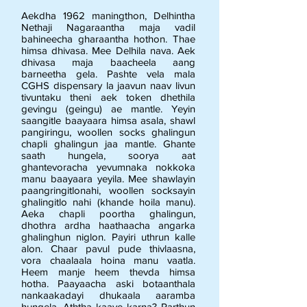
Aekdha 1962 maningthon, Delhintha
Nethaji Nagaraantha maja vadil
bahineecha gharaantha hothon. Thae
himsa dhivasa. Mee Delhila nava. Aek
dhivasa maja baacheela aang
barneetha gela. Pashte vela mala
CGHS dispensary la jaavun naav livun
tivuntaku theni aek token dhethila
gevingu (geingu) ae mantle. Yeyin
saangitle baayaara himsa asala, shawl
pangiringu, woollen socks ghalingun
chapli ghalingun jaa mantle. Ghante
saath hungela, soorya aat
ghantevoracha yevumnaka nokkoka
manu baayaara yeyila. Mee shawlayin
paangringitlonahi, woollen socksayin
ghalingitlo nahi (khande hoila manu).
Aeka chapli poortha ghalingun,
dhothra ardha haathaacha angarka
ghalinghun niglon. Payiri uthrun kalle
alon. Chaar pavul pude thivlaasna,
vora chaalaala hoina manu vaatla.
Heem manje heem thevda himsa
hotha. Paayaacha aski botaanthala
nankaakadayi dhukaala aaramba
hungela. Aththa kaaye karna? Parthun