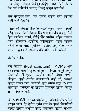
नांव लिव्हून टोकण घेविंगून (घेईंगून) येऊनगेलों. हेलाच
वेड धैर्य (तमिलांत॑ असट्टु धैर्यम) म्हणून म्हणतील॑.
अस॑ केवढ॑की कार्य, एक दोनींत मीशांत माती लावाला
नाही म्हणिंगिट्लोयें.
पहिल॑ वर्ष हिंवाळा दिवसांत नंखर॑ श्रम अवश्य भोगलों.
परंतु, त्यज नंतर॑ हिंवाळा दिवस मला उदंड अवडूनगेल॑.
हिंस पाणींतच स्नान॑, पीणेईं हिंस पाणीच. पहिल॑ तांब्याच
पाणी डोस्केव॑र (डोईव॑र) घालिंगताना प्राण जाऊन
येईल॑. त्यज नंतर॑ सुख॑विणी असेल॑. उनुपाणींत स्नान
करूनटाकून बाहेर आलतर॑ हींव वाटेल॑. आंग कांपल॑.
संकोच ? नंतर॑.
(Post scriptum) : MDMS
मागे लिव्हाच
आंत॑
तेवढ॑दनहीं मध्व सिद्धांत, संप्रदाय, देऊळ, गोपुर॑ म्हणून
लिव्हतात॑. मी एकला उपयोग नाहीते विषय अग्गीन
लोव्हतों. तुम्ही अग्गीन वाचतांतकी नाही की, अवडते
म्हणून सांगत जात असतांत॑. एक थोरळे मनुष (?) श्री.
आनंदराव वसिष्टजी मी लिव्हाच देवनागरी लिपींत लिव्हून
श्रम भोगतात, पाप॑.
विसरूनगेलोंकी. तिरुक्कडयूरांतसून सांकाळी पांच घंटेला
परतून आलों. देव देवीच दर्शन फार बेष झाल॑. विशेषविणी
मरगत लिंगाच अभिषेक उदंड जवळसून पाह्याच सौभाग्य