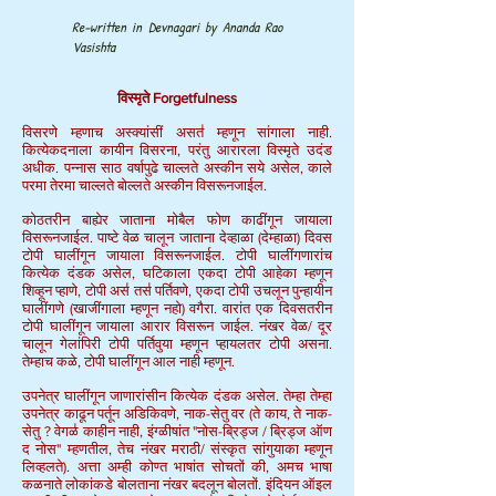
Re-written in Devnagari by Ananda Rao
Vasishta
विस्मृते
Forgetfulness
विसरणे म्हणाच अस्क्यांसीं असत॑ म्हणून सांगाला नाही.
कित्येकदनाला कायीन विसरना, परंतु आरारला विस्मृते उदंड
अधीक. पन्नास साठ वर्षापुढे चाल्लते अस्कीन सये असेल, काले
परमा तेरमा चाल्लते बोल्लते अस्कीन विसरूनजाईल.
कोठतरीन बाह्येर जाताना मोबैल फोण काढींगून जायाला
विसरूनजाईल. पाष्टे वेळ चालून जाताना देव्हाळा (देम्हाळा) दिवस
टोपी घालींगून जायाला विसरूनजाईल. टोपी घालींगणारांच
कित्येक दंडक असेल, घटिकाला एकदा टोपी आहेका म्हणून
शिव्हून प्हाणे, टोपी अस॑ तस॑ पर्तिवणे, एकदा टोपी उचलून पुन्हायीन
घालींगणे (खाजींगाला म्हणून नहो) वगैरा. वारांत एक दिवसतरीन
टोपी घालींगून जायाला आरार विसरून जाईल. नंखर वेळ/ दूर
चालून गेलांपिरी टोपी पर्तिवुया म्हणून प्हायलतर टोपी असना.
तेम्हाच कळे, टोपी घालींगून आल नाही म्हणून.
उपनेत्र घालींगून जाणारांसीन कित्येक दंडक असेल. तेम्हा तेम्हा
उपनेत्र काढून पर्तून अडिकिवणे, नाक-सेतु वर (ते काय, ते नाक-
सेतु ? वेगळ॑ काहीन नाही, इंग्ळीषांत "नोस-ब्रिड्ज / ब्रिड्ज ऑण
द नोस" म्हणतील, तेच नंखर मराठी/ संस्कृत सांगुयाका म्हणून
लिव्हलते). अत्ता अम्ही कोण्त भाषांत सोचतों की, अमच भाषा
कळनाते लोकांकडे बोलताना नंखर बदलून बोलतों. इंदियन ऑइल