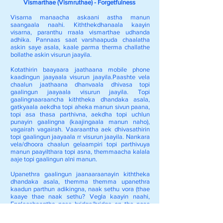
Vismarthae (Vismruthae) - Forgetfulness
Visarna manaacha askaani astha manun
saangaala naahi. Kiththekdhanaala kaayin
visarna, paranthu rraala vismarthae udhanda
adhika. Pannaas saat varshaapuda chaalatha
askin saye asala, kaale parma therma challathe
bollathe askin visurun jaayila.
Kotathirin baayaara jaathaana mobile phone
kaadingun jaayaala visurun jaayila.Paashte vela
chaalun jaathaana dhanvaala dhivasa topi
gaalingun jaayaala visurun jaayila. Topi
gaalingnaaraancha kiththeka dhandaka asala,
gatkyaala aekdha topi aheka manun sivun paana,
topi asa thasa parthivna, aekdha topi uchlun
punayin gaalingna (kaajingaala manun naho),
vagairah vagairah. Vaaraantha aek dhivasathirin
topi gaalingun jaayaala rr visurun jaayila. Nankara
vela/dhoora chaalun gelaampiri topi parthivuya
manun paayilthara topi asna, themmaacha kalala
aaje topi gaalingun alni manun.
Upanethra gaalingun jaanaaraanayin kiththeka
dhandaka asala, themma themma upanethra
kaadun parthun adikingna, naak sethu vora (thae
kaaye thae naak sethu? Vegla kaayin naahi,
Engleeshaantha nose bridge/bridge on the nose
manthila, thaecha nankara Marathi/Samskritha
milun saanguyaaka manun livalthe. Aththa ami