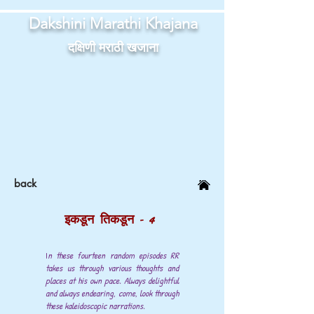
Dakshini Marathi Khajana
दक्षिणी मराठी खजाना
back
इकडून तिकडून - 4
I
n these fourteen random episodes RR
takes us through various thoughts and
places at his own pace. Always delightful
and always endearing, come, look through
these kaleidoscopic narrations.