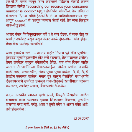
एल.पी.जी पह्जे म्हणून फोण करलतर॑ पह्यिलेच रेकोर्ड करून
ठिवलता बोलेल "according our records your consumer
number is xxxxxx" म्हणून इंग्ळीषांत सांगतील. तेच तमिलांत
बोलताना "एंगळ पदिवेट्टिनपडि उंगळ वाडिक्कैयाळरगल एण
आगुम xxxxxx". ते "आगुम" म्हणाच शेवटी यांव॑. तेच नोस-ब्रिड्ज
नाक-सेतु झाल॑.
आरार नंखर फिरिवूनटाकला की ? ते तज दंडक. ते नाक सेतु वर
अर्सा / उपनेत्र बसून बसून नंखर काळ॑ होऊनगेल॑. खंड होईल,
तेम्हा तेम्हा उपनेत्र खाजींगांव॑.
अत्ता इथपरेच खणी - आरार बाह्येर निघाच पुढे तोंड पुसींगेल,
(केवढदा पुसींगिट्लतरीन तोंड तसे रडगाणा, तेल गळास्क असेल),
तेम्हा उपनेत्र काढून कोठतरीन ठेवेल. एक दोन दिवस बाह्येर
जाताना ते घालींगाला विसरूनजाईल. डोळेंत अधीक नासाडि
काहीं नाही, असलतरीन, नंखर पुस्क पुस्क कळेल. 3, 6, 8, 9
तेवढीन एकास्क कळेल. नंखर दूर चालून गेलांपिरी यथाभ्रांति
दंडकाप्रमाणे उपनेत्र उचलून नाक-सेतुकडे खाजींगाला प्रयत्न
करलतर, उपनेत्र असना, विसरूनगेलते कळेल.
बादाम अस्कीन खाऊन प्हाणे झाल॑, विस्मृते विस्मृतेच. शाळेंत
वाचताना काळ पलगावर एकदा लिव्हलतर विसरना, पुन्हायीन
वाचणेच गरद नाही. परंतु, अत्ता ? तुम्ही कोण ? आरार कोठ आहे.
तसॆ होऊनगेल !
12-01-2017
(re-written in DM script by ARV)