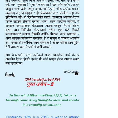
ओठाकलतर, उठून त्यांस ठिकाण देऊनटाकेन. मला ऐंशी वर्षाच
वये, सार. तुम्हाला ?" पुन्हायीन वये का ? खर॑ वयेच बरोर एक वर्ष
जोडून "पांच उणे" म्हणून आरार सांगिट्ला, थोड अधीक मर्यादा
(बहुमान) वाटूनदे म्हणून. " हो, पंच्याहत्तर का? चोखोट. मझ नाव
इष्टिलिंगम व्हो. मी ट्रिप्ळिकेनांत राहतों. सध्याला अडयार-गेटाच
जवळ राह्याच लेंकीच घराला आलों. आज प्रदोषम नहोका, ते
करतांच कपाळीश्वरर देऊळाला जाउया म्हणून निघलों. देवाच
दर्शन दोन निमिषांत होऊनजात॑ तरीन, एक घंटे तिकडे
बसलासलतर॑ मनाला निम्मति (शांति) मिळेल. काय म्हणतांत॑ ?
अत्ता थोडक वर्षापसूनेच प्रदोषम, हे ते म्हणून. ते काळांत अस्कीन
रथ, उत्सव हे अग्गीनेच. काय म्हणतांत ? आरार बदिल द्याच पुढेच
तेनी उतराच ठाम येऊनगेल॑ अणी उतरले.
होय, हे अस्कीन अत्ता अलीकड॑ आरंभ झालतेच. अम्ही बोलाच
अस्कीन ऐकत होतते ड्रैवर मी जांव॑ म्हणून होतते ठामाच जवळ
मला उतरिवला.
18-07-2016
back
(DM translation by ARV)
नुस्त असेच - 2
In this set of fif
teen writings RR takes us
through some stray thoughts, ideas and events
in a casually serious tone
Yesterday, 17th July 2016, rr went to attend