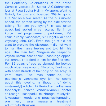
the Centenary Celebrations of the noted
Carnatic vocalist Sri Sathur A.G.Subramania
Iyer at Raga Sudha Hall in Mylapore. Went to
Guindy by bus and boarded 21G to go to
Luz. Sat on a two seater. As the bus moved
ahead, the person sitting by the side started
talking. 'Sir, are you dying?'. rr was taken
aback but replied in vernacular, 'Ille, innun
konja naal pogattumeenu parkkiren,'. Pat
came a reply 'vaandaam, Sir. Ungalukku enna
vayasaagudhu, Sir?'. Even though rr did not
want to prolong the dialogue, rr did not want
to hurt the man's feeling and told him his
age. The man told, 'Ungalaivida naapadhu
vayasu kammi saar enakku, paarunga eppadi
irukkennu'. rr looked at him for the first time.
For 35 years of age as claimed, he looked
much older, say around fifty plus, if not more,
with a few strands of hair only on his scalp. rr
kept mum. The man continued, 'Sir,
padhinanju varshama dye (oh, he spoke
about this dyeing, rr thought of dying
mistakenly!) adichchikkitturindhen, adhanaale
thondaiyile cancer vandirukkunnu doctor
solraango, saappadu muzhunga mudiyalle,
idiyaappam kooda ulle pogamaattengudhu,
ore vali, aaru maasama treatment
eduththukkittirukken, ippo