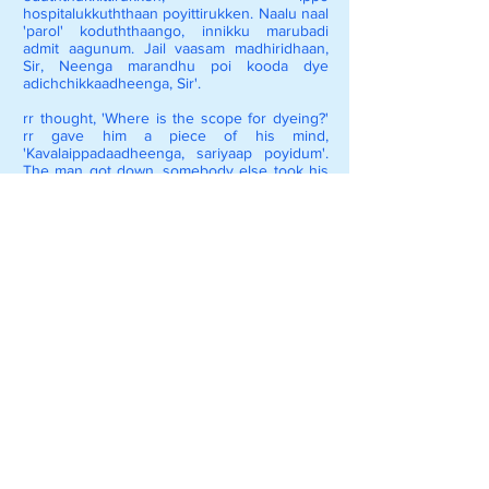
hospitalukkuththaan poyittirukken. Naalu naal
'parol' koduththaango, innikku marubadi
admit aagunum. Jail vaasam madhiridhaan,
Sir, Neenga marandhu poi kooda dye
adichchikkaadheenga, Sir'.
rr thought, 'Where is the scope for dyeing?'
rr gave him a piece of his mind,
'Kavalaippadaadheenga, sariyaap poyidum'.
The man got down, somebody else took his
place. rr wondered if applying hair dye
continuously over a period of time can result
in cancer, rr has heard about head ache,
vision problem, etc. but cancer? That too in
throat! rr is no authority on the subject. But
feels natural colour is better, why dye and
die?
As the bus moved ahead an elderly couple
got into the bus, the lady seemed to have
some problem. rr got up and gave seat to
her and moved near the driver. The man
came near rr and said, 'Romba thanks, Sir.
Mrssukku konjam brainla problem, maradhi
jaasthi, adhaan naan pakkaththilendhu
paaththukka vendiyirukku. Naanum ungalai
maadhiridhaan, yaraavadu pakkaththile
vandhu ninnaa ezhundhu idam