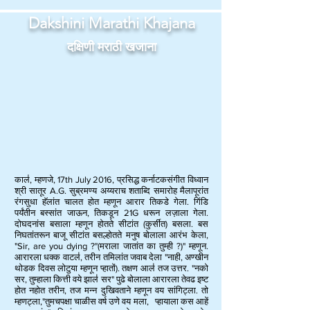
Dakshini Marathi Khajana
दक्षिणी मराठी खजाना
काल॑, म्हणजे, 17th July 2016, प्रसिद्ध कर्नाटकसंगीत विध्वान
श्री सातूर A.G. सुब्रमण्य अय्यराच शताब्दि समारोह मैलापूरांत
रंगसुधा हॅलांत चालत होत म्हणून आरार तिकडे गेला. गिंडि
पर्यंतीन बस्सांत जाऊन, तिकडून 21G धरून लज़ाला गेला.
दोघदनांस बसाला म्हणून होतते सीटांत (कुर्सींत) बसला. बस
निघतांतरून बाजू सीटांत बसल्होतते मनुष बोलाला आरंभ केला,
"Sir, are you dying ?"
(मराला जातांत का तुम्ही ?)" म्हणून.
आरारला धक्क वाटल॑, तरीन तमिलांत जवाब देला "नाही, अण्खीन
थोडक दिवस लोटुया म्हणून प्हातों). तक्षण आल॑ तज उत्तर. "नको
सर, तुम्हाला कित्ती वये झाल॑ सर" पुढे बोलाला आरारला तेवढ इष्ट
होत नहोत तरीन, तज मन्न दुखिवताने म्हणून वय सांगिट्ला. तो
म्हणट्ला,"तुमचपक्षा चाळीस वर्ष उणे वय मला, प्हायाला कस आहें