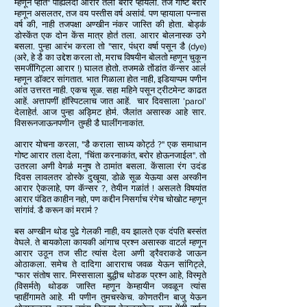
म्हणून प्हांत" पह्यिलंदा आरार तला बरोर प्हायला. तज गोष्ट बरोर
म्हणून असलतर, तज वय पस्तीस वर्ष असांव॑. पण प्हायाला पन्नास
वर्ष की, नाही तजपक्षा अण्खीन नंकर जास्ति की होता. बोड्क॑
डोस्केंत एक दोन केंस मात्र होत॑ तला. आरार बोलनास्क उगे
बसला. पुन्हा आरंभ करला तो "सार, पंध्रा वर्षा पसून डै (dye)
(अरे, हे डै का उद्देश करला तो, मराच विषयीन बोलतो म्हणून चुकून
समजींगिट्ला आरार !) घालत होतो. तजमळे तोंडांत कॅन्सर आल॑
म्हणून डॉक्टर सांगतात. भात गिळाला होत नाही, इडियाप्पम पणीन
आंत उत्तरत नाही. एकच सूळ. सहा महिने पसून ट्रीटमेन्ट काढत
आहें. अत्तापणीं हॉस्पिटलाच जात आहें. चार दिवसाला ’parol'
देलाहेत॑. आज पुन्हा अड्मिट होम॑. जैलांत असास्क आहे सार.
विसरूनजाऊनपणीन तुम्ही डै घालींगनाकांत.
आरार योचना करला, "डै कराला साध्य कोट्ठ॑ ?" एक समाधान
गोष्ट आरार तला देला, "चिंता करनाकांत, बरोर होऊनजाईल". तो
उतरला अणी वेगळ॑ मनुष ते ठामांत बसला. केंसाला रंग उदंड
दिवस लावलतर डोस्के दुखूया, डोळे सूळ येऊया अस अस्कीन
आरार ऐकलाहे, पण कॅन्सर ?, तेयीन गळांत॑ ! असलते विषयांत
आरार पंडित काहीन नहो, पण कद्दीन निसर्गाच रंगेच चोखोट म्हणून
सांगांव॑. डै करून कां मराम॑ ?
बस अण्खीन थोड पुढे गेलकी नाही, वय झालते एक दंपति बस्संत
वेघले. ते बायकोला कायकी आंगाच प्रश्न असास्क वाटल॑ म्हणून
आरार उठून तज सीट त्यांस देला अणी ड्रैवराकडे जाऊन
ओठाकला. समेच ते दादिगा आराराच जवळ येऊन सांगिट्ले,
"फार संतोष सार. मिस्ससाला बुद्धीच थोडक प्रश्न आहे, विस्मृते
(विसर्मते) थोडक जास्ति म्हणून केम्हायीन जवळून त्यांस
प्हाहींगामते आहे. मी पणीन तुमचस्केच. कोणतरीन बाजु येऊन