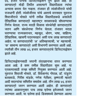
७६ हजार पानांचे डिजिटायझेशन पूर्ण झाले आहे. ही
कागदपत्रे मोडी लिपीत असल्याने विद्यापीठाला त्यांचा
अभ्यास करता येत नव्हता. तंजावर ही व्यंकोजीराजे यांची
राजधानी होती. व्यंकोजीराव यांचे आताचे वारसदार युवराज
शिवाजीराजे भोसले यांनी तमीळ विद्यापीठाकडे असलेली
ऐतिहासिक कागदपत्रे महाराष्ट्र सरकारकडे सोपवण्याचा
निर्णय घेतला. राज्य मराठी विकास संस्थेनेही कागदपत्रांचे
जतन आणि संवर्धनाचा निर्णय घेतला. तंजावर मराठा
घराण्याचा राज्यकारभार, महसूल, धोरण, भाषा, साहित्य,
ऐतिहासिक, खासगी पत्रव्यवहार अशी पाच लाख कागदपत्रे
आहेत. या कागदपत्रांची ‘अ’ अतिमहत्त्वाची, ‘ब’ महत्त्वाची,
‘क’ सामान्य कागदपत्रे अशी विभागणी करण्यात आली आहे.
त्यापैकी तीन लाख ७६ हजार कागदपत्रांचे डिजिटायझेशन
झाले आहे.
डिजिटायझेशनसाठी जपानी तंत्रज्ञानाचा वापर करण्यात
आला आहे. हे काम तमीळ विद्यापीठात सुरू आहे. या
प्रकल्पासाठी तज्ज्ञ समिती नियुक्त करण्यात आली आहे.
युवराज शिवाजी भोसले, डॉ. विवेकानंद गोपाळ, डॉ. पांडुरंग
बलकवडे, गिरीश मांडके, गणेश नेर्लेकर, कृष्णाजी म्हात्रे
आदी सदस्यांचा समितीत समावेश आहे. तीन लाख ७६ हजार
कागदपत्रे जतन करण्यात आली आहेत. ही कागदपत्रे
त्यांच्या आकारानुसार पाच लाख फ्रेम्स इमेजमध्ये जतन
करण्यात आली. या फ्रेम्स हार्ड डिक्‍समध्ये ठेवण्यात आल्या
आहेत. उर्वरित दोन लाख १८ हजार ५०० कागदपत्रांचे
डिजिटायझेशन सुरू आहे. डिजिटायझेशन झालेल्या मोडी
लिपीतील कागदपत्रांचे तज्ज्ञ समितीच्या मार्गदर्शनाखाली