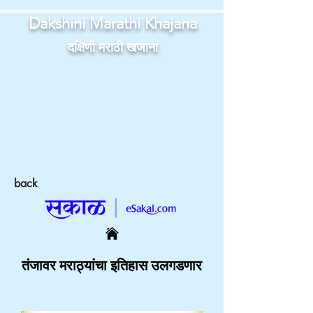
Dakshini Marathi Khajana
दक्षिणी मराठी खजाना
back
तंजावर मराठ्यांचा इतिहास उलगडणार