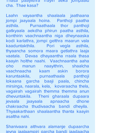
Thasa paayilthra rrayin aeka jompaalu
cha. Thae kasa?
Laahn vayaantha shaalaala jaathaana
jompi jaayaala hoina. Panthoji paatha
asthila. Purnaathaala thor panthoji
gatkyaala aekdha phirun paatha asthila,
konthirin vaachnaantha niga dheynaaska
kodi karlathra, jompi gelthra maarun vala
kaaduntakthila. Pori vegla asthila,
thyaancha somora maara getlathra laaja
vaatala. Devaa dhayaantha rraala thasa
kaayin holthe naahi. Vaachnaantha aaha
oho manun naayithrin, shaalcha
vaachnaacha kaam askin borora
karuntaakila, purnaathaala panthoji
lokaana garcha baaji paala, chincha
mirsinga, naarala, kela, kovaraacha thela,
vagairah vagairah themma themma anun
dhevuntakila. Theni gharaala dupaara
jevaala jaayaala apnaacha dhone
chakraacha thudivaacha bandi dheyila.
Thyaakarthaan shaalaantha thanta kaayin
asaltha nahi.
Shanivaara aithvara alamanje dupaarcha
jevna jaalaampiri garcha bandi jaadaacha