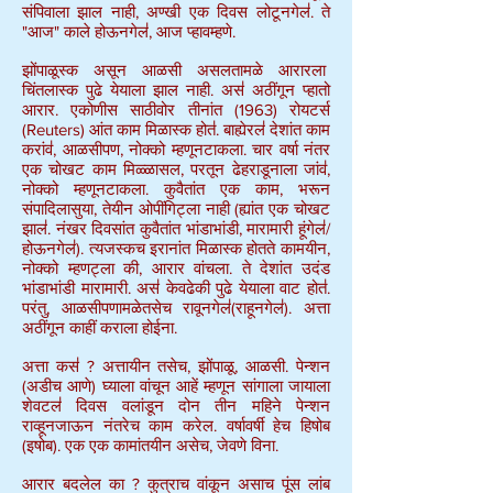
संपिवाला झाल नाही, अण्खी एक दिवस लोटूनगेल॑. ते
"आज" काले होऊनगेल॑, आज प्हावम्हणे.
झोंपाळूस्क असून आळसी असलतामळे आरारला
चिंतलास्क पुढे येयाला झाल नाही. अस॑ अठींगून प्हातो
आरार. एकोणीस साठीवोर तीनांत (1963) रोयटर्स
(Reuters) आंत काम मिळास्क होत॑. बाह्येरल॑ देशांत काम
करांव॑, आळसीपण, नोक्को म्हणूनटाकला. चार वर्षा नंतर
एक चोखट काम मिळ्ळासल, परतून ढेहराडूनाला जांव॑,
नोक्को म्हणूनटाकला. कुवैतांत एक काम, भरून
संपादिलासुया, तेयीन ओपींगिट्ला नाही (ह्यांत एक चोखट
झाल॑. नंखर दिवसांत कुवैतांत भांडाभांडी, मारामारी हूंगेल॑/
होऊनगेल॑). त्यजस्कच इरानांत मिळास्क होतते कामयीन,
नोक्को म्हणट्ला की, आरार वांचला. ते देशांत उदंड
भांडाभांडी मारामारी. अस॑ केवढेकी पुढे येयाला वाट होत॑.
परंतु, आळसीपणामळेतसेच रावूनगेल॑(राहूनगेल॑). अत्ता
अठींगून काहीं कराला होईना.
अत्ता कस॑ ? अत्तायीन तसेच, झोंपाळू, आळसी. पेन्शन
(अडीच आणे) घ्याला वांचून आहें म्हणून सांगाला जायाला
शेवटल॑ दिवस वलांडून दोन तीन महिने पेन्शन
राव्हूनजाऊन नंतरेच काम करेल. वर्षावर्षी हेच हिषोब
(इषोब). एक एक कामांतयीन असेच, जेवणे विना.
आरार बदलेल का ? कुत्राच वांकून असाच पूंस लांब