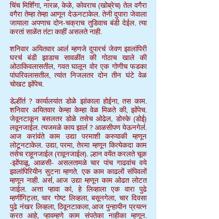
चिंच मिर्शिंगा, नारळ, केळे, कोवराच (खोब्रेच) तेल वगैरा
वगैरा तेम्हा तेम्हा आणून देऊनटाकेल. तेनी दुपारा जेवाला
जायाला अपणाच दोन-चक्राच तुडिवाच बंडी देईल. त्या
करतां साळेंत तंटा काहीं असलते नाही.
शनिवार अयितवार आल॑ म्हणजे दुपारच॑ जेवण झालांपिरी
घरच॑ बंडी झाडाच सावळींत की गोठाच खाले की
ओठाकिवलासतील, गवत घालून वोर एक गोणीच फडका
पांघरिवलासतील, त्यांत निजलतर दोन तीन घंटे वेळ
चोखट झोंपेच.
डेल्हींत॑ ? कार्यालयांत डोळे झांकाला होईना, तस काम.
शनिवार अयितवार केम्हा केम्हा वेळ मिळते की, झोंपेच.
जेवूनटाकून बसलतर डोळे तसेच ओढेल, डोस्के (डोई)
लवूनजाईल. त्यजमळे काय झाल॑ ? आळसीपण येऊनगेल॑.
आज करांव॑ते काम उद्या परमाशी करुयाकी म्हणून
लोटूनटाकेल. उद्या, परमा, तेरमा म्हणून कित्येकदा काम
तसेच राहूनजाईल (रावूनजाईल). ल्हान वयेंत करलते चूक
-झोंपाळू, आळसी- असलतामळे चार पांच गाढवांच वये
झालांपिरियीन सुटना म्हणते. एक काम काढलों संपिवलों
म्हणून नाही. अस॑, आज उद्या म्हणून काम ओढत लोटत
जाईल. अत्ता प्हावा कां, हे लिव्हाला एक वारा पुढे
म्हणींगिट्ला, चार गोष्ट लिव्हला, बसूनगेला, चार दिवसा
पुढे नंखर लिव्हला, ठिवूनटाकला, आज पुन्हायीन प्रयत्न
करत आहे, प्हावम्हणे काम संपतेका नाहीका म्हणून.